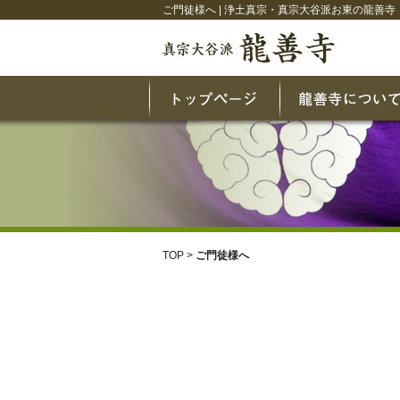
ご門徒様へ | 浄土真宗・真宗大谷派お東の龍善寺
TOP
>
ご門徒様へ