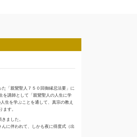
った「親鸞聖人７５０回御縁忌法要」に
生を講師として「親鸞聖人の人生に学
の人生を学ぶことを通して、真宗の教え
ります。
頂きました。
さんに伴われて、しかも夜に得度式（出