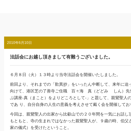
2010年6月10日
法話会にお越し頂きまして有難うございました。
６月８日（火）１３時より当寺法話会を開催いたしました。
前回より、それまでの「歎異抄」をいったん中断して、来年に迫
向けて、港区芝の了善寺ご住職 百々海 真（どどみ しん）先
ぶ講座-真（まこと）をよりどころとして-」と題して、親鸞聖人
であ り、自分自身の人生の意義を考えさせて戴く会を開催してお
今回は、親鸞聖人の出家から比叡山での２０年間を一気にお話し
もともと、寺の生まれではなかった親鸞聖人が、９歳の時、伯父
家の儀式）を受けたということ。