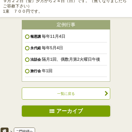
９月２２日（金）夕方から２４日（日）です。（無くなりましたら
ご容赦下さい）
1束 ７００円です。
定例行事
毎年11月4日
報恩講
毎年5月4日
永代経
隔月1回、偶数月第2火曜日午後
法話会
年1回
旅行会
一覧に戻る
アーカイブ
＞
ご門徒様へ