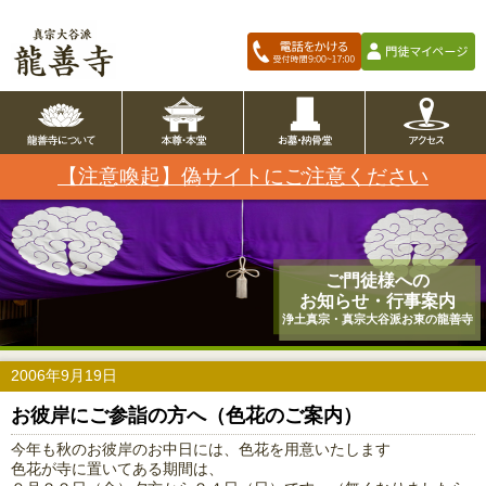
【注意喚起】偽サイトにご注意ください
ご門徒様への
お知らせ・行事案内
浄土真宗・真宗大谷派お東の龍善寺
2006年9月19日
お彼岸にご参詣の方へ（色花のご案内）
今年も秋のお彼岸のお中日には、色花を用意いたします
色花が寺に置いてある期間は、