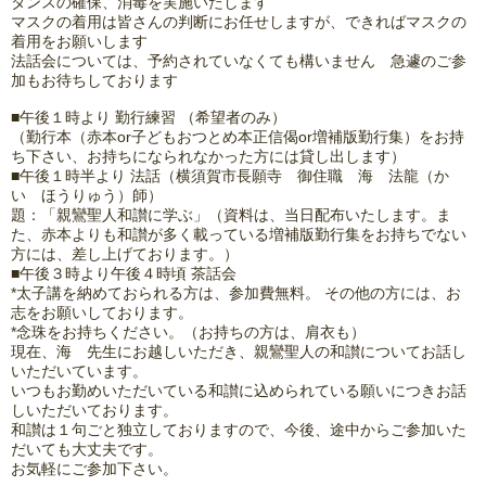
タンスの確保、消毒を実施いたします
マスクの着用は皆さんの判断にお任せしますが、できればマスクの
着用をお願いします
法話会については、予約されていなくても構いません 急遽のご参
加もお待ちしております
■午後１時より 勤行練習 （希望者のみ）
（勤行本（赤本or子どもおつとめ本正信偈or増補版勤行集）をお持
ち下さい、お持ちになられなかった方には貸し出します）
■午後１時半より 法話（横須賀市長願寺 御住職 海 法龍（か
い ほうりゅう）師）
題：「親鸞聖人和讃に学ぶ」（資料は、当日配布いたします。ま
た、赤本よりも和讃が多く載っている増補版勤行集をお持ちでない
方には、差し上げております。）
■午後３時より午後４時頃 茶話会
*太子講を納めておられる方は、参加費無料。 その他の方には、お
志をお願いしております。
*念珠をお持ちください。（お持ちの方は、肩衣も）
現在、海 先生にお越しいただき、親鸞聖人の和讃についてお話し
いただいています。
いつもお勤めいただいている和讃に込められている願いにつきお話
しいただいております。
和讃は１句ごと独立しておりますので、今後、途中からご参加いた
だいても大丈夫です。
お気軽にご参加下さい。