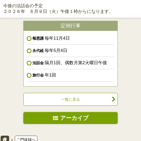
今後の法話会の予定
２０２６年 ６月９日（火）午後１時からになります。
定例行事
毎年11月4日
報恩講
毎年5月4日
永代経
隔月1回、偶数月第2火曜日午後
法話会
年1回
旅行会
一覧に戻る
アーカイブ
＞
ご門徒様へ